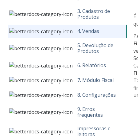
3. Cadastro de
É
Produtos
q
4. Vendas
P
Fi
5. Devolução de
v
Produtos
S
6. Relatórios
C
Fi
7. Módulo Fiscal
T
f
8. Configurações
u
9. Erros
frequentes
Impressoras e
leitoras