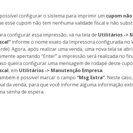
 possível configurar o sistema para imprimir um
cupom não 
ue esse cupom não tem nenhuma validade fiscal e não substi
ara configurar essa impressão, vá na tela de
Utilitários -
scal”
informe o nome exato da Impressora configurada no Wi
erde). Agora, após realizar uma venda, uma nova tela se abr
omente apertando “Enter” a impressão será realizada no fina
aso queira configurar uma mensagem de rodapé deste cupo
scal
, em
Utilitários -> Manutenção Empresa
.
ambém é possível marcar o campo
“Msg Extra”
. Neste caso,
inal da venda, para que você informe alguma informação ex
ma senha de espera.