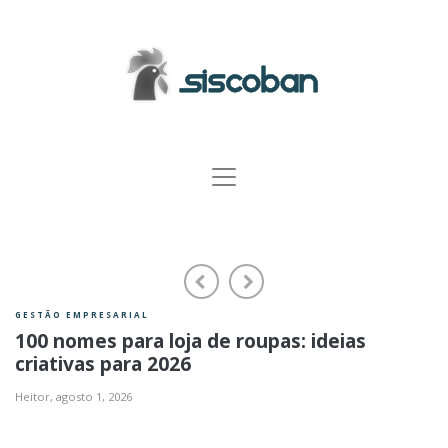
evious
Next
Previ
GESTÃO EMPRESARIAL
e roupas: ideias
Gaveta de dinheiro para
serve e como escolher a 
Heitor,
agosto 1, 2026